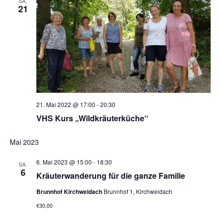
SA.
21
21. Mai 2022 @ 17:00
-
20:30
VHS Kurs „Wildkräuterküche“
Mai 2023
6. Mai 2023 @ 15:00
-
18:30
SA.
6
Kräuterwanderung für die ganze Familie
Brunnhof Kirchweidach
Brunnhof 1, Kirchweidach
€30,00