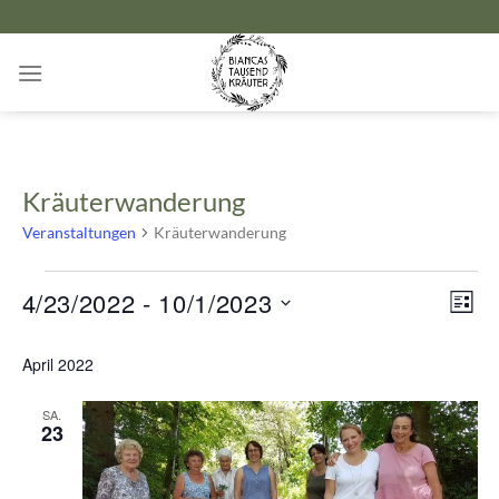
Zum
Inhalt
springen
Kräuterwanderung
Veranstaltungen
Kräuterwanderung
Veranstaltungen
Ansicht
Verans
4/23/2022
 - 
10/1/2023
LISTE
Navigat
Ansich
Datum
Naviga
April 2022
wählen.
SA.
23