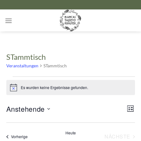
Zum
Inhalt
springen
STammtisch
Veranstaltungen
STammtisch
Veranstaltungen
Es wurden keine Ergebnisse gefunden.
Hinweis
Ansicht
Verans
Anstehende
LISTE
Navigat
Ansich
Datum
Naviga
wählen.
Heute
NÄCHSTE
Veranstaltungen
Vorherige