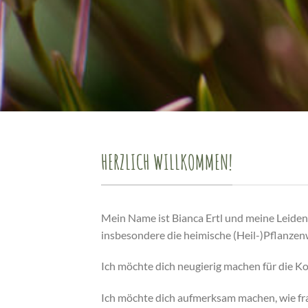
HERZLICH WILLKOMMEN!
Mein Name ist Bianca Ertl und meine Leidens
insbesondere die heimische (Heil-)Pflanzen
Ich möchte dich neugierig machen für die K
Ich möchte dich aufmerksam machen, wie fr