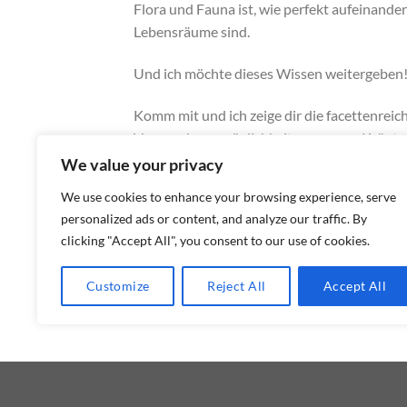
Flora und Fauna ist, wie perfekt aufeinande
Lebensräume sind.
Und ich möchte dieses Wissen weitergeben
Komm mit und ich zeige dir die facettenrei
Verwendungsmöglichkeiten unserer Kräute
We value your privacy
Komm mit! Auf Kräuterwanderungen oder i
We use cookies to enhance your browsing experience, serve
persönlich kennenlernen.
personalized ads or content, and analyze our traffic. By
clicking "Accept All", you consent to our use of cookies.
Ich freue mich darauf!
Customize
Reject All
Accept All