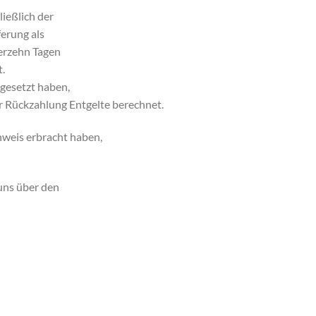
ließlich der
ferung als
ierzehn Tagen
t.
ngesetzt haben,
er Rückzahlung Entgelte berechnet.
hweis erbracht haben,
uns über den