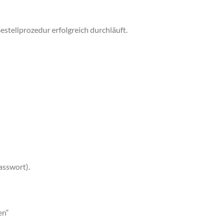
stellprozedur erfolgreich durchläuft.
asswort).
en“