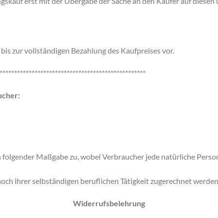
skauf erst mit der Übergabe der Sache an den Käufer auf diesen 
bis zur vollständigen Bezahlung des Kaufpreises vor.
**************************************************
ucher:
 folgender Maßgabe zu, wobei Verbraucher jede natürliche Person 
och ihrer selbständigen beruflichen Tätigkeit zugerechnet werde
Widerrufsbelehrung