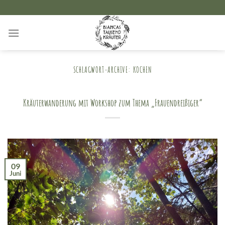
Zum
Inhalt
springen
SCHLAGWORT-ARCHIVE:
KOCHEN
Kräuterwanderung mit Workshop zum Thema „Frauendreißiger“
09
Juni