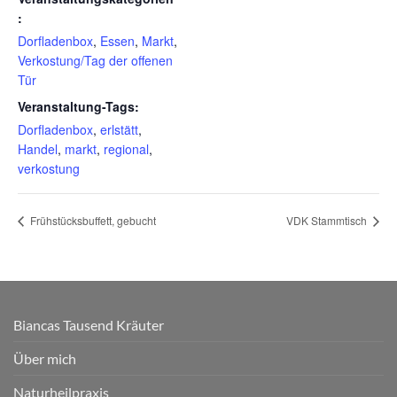
:
Dorfladenbox
,
Essen
,
Markt
,
Verkostung/Tag der offenen
Tür
Veranstaltung-Tags:
Dorfladenbox
,
erlstätt
,
Handel
,
markt
,
regional
,
verkostung
Frühstücksbuffett, gebucht
VDK Stammtisch
Biancas Tausend Kräuter
Über mich
Naturheilpraxis