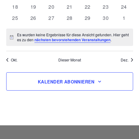
Veranstaltungen
Veranstaltungen
Veranstaltungen
Veranstaltungen
Veranstaltungen
Veranstaltunge
Veranst
0
0
0
0
0
0
0
18
19
20
21
22
23
24
Veranstaltungen
Veranstaltungen
Veranstaltungen
Veranstaltungen
Veranstaltungen
Veranstaltunge
Veranst
0
0
0
0
0
0
0
25
26
27
28
29
30
1
Veranstaltungen
Veranstaltungen
Veranstaltungen
Veranstaltungen
Veranstaltungen
Veranstaltunge
Verans
Es wurden keine Ergebnisse für diese Ansicht gefunden. Hier geht
Hinweis
es zu den
nächsten bevorstehenden Veranstaltungen
.
Okt.
Dieser Monat
Dez.
KALENDER ABONNIEREN