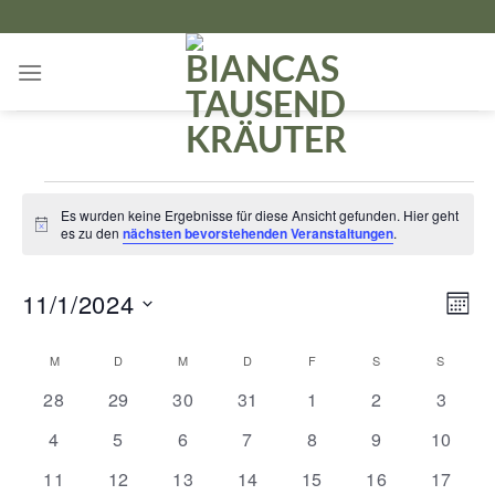
Zum
Inhalt
springen
Veranstaltungen
Es wurden keine Ergebnisse für diese Ansicht gefunden. Hier geht
Hinweis
es zu den
nächsten bevorstehenden Veranstaltungen
.
Ansicht
Verans
11/1/2024
MON
Navigat
Ansich
Datum
Naviga
Kalender
M
MONTAG
D
DIENSTAG
M
MITTWOCH
D
DONNERSTAG
F
FREITAG
S
SAMSTAG
S
SONNT
wählen.
von
0
0
0
0
0
0
0
28
29
30
31
1
2
3
Veranstaltungen
Veranstaltungen
Veranstaltungen
Veranstaltungen
Veranstaltungen
Veranstaltungen
Veranstaltung
Verans
0
0
0
0
0
0
0
4
5
6
7
8
9
10
Veranstaltungen
Veranstaltungen
Veranstaltungen
Veranstaltungen
Veranstaltungen
Veranstaltung
Veranst
0
0
0
0
0
0
0
11
12
13
14
15
16
17