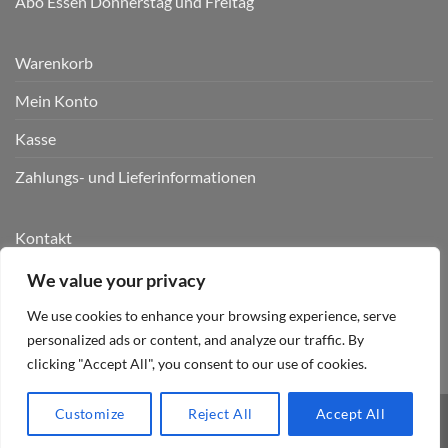
Abo Essen Donnerstag und Freitag
Warenkorb
Mein Konto
Kasse
Zahlungs- und Lieferinformationen
Kontakt
AGB
We value your privacy
Datenschutz
We use cookies to enhance your browsing experience, serve
personalized ads or content, and analyze our traffic. By
Impressum
clicking "Accept All", you consent to our use of cookies.
Customize
Reject All
Accept All
Biancas Tausend Kräuter 2020