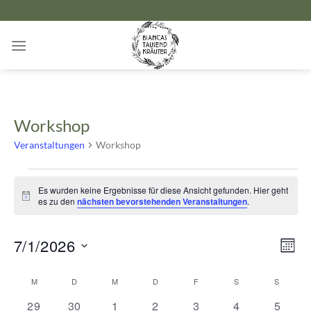
Zum
Inhalt
springen
Workshop
Veranstaltungen
Workshop
Veranstaltungen
Es wurden keine Ergebnisse für diese Ansicht gefunden. Hier geht
Hinweis
es zu den
nächsten bevorstehenden Veranstaltungen
.
Ansicht
Verans
7/1/2026
MON
Navigat
Ansich
Datum
Naviga
Kalender
M
MONTAG
D
DIENSTAG
M
MITTWOCH
D
DONNERSTAG
F
FREITAG
S
SAMSTAG
S
SONNT
wählen.
von
0
0
0
0
0
0
0
29
30
1
2
3
4
5