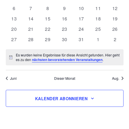
Veranstaltungen
Veranstaltungen
Veranstaltungen
Veranstaltungen
Veranstaltungen
Veranstaltungen
Veranstaltung
Verans
0
0
0
0
0
0
0
6
7
8
9
10
11
12
Veranstaltungen
Veranstaltungen
Veranstaltungen
Veranstaltungen
Veranstaltungen
Veranstaltunge
Veranst
0
0
0
0
0
0
0
13
14
15
16
17
18
19
Veranstaltungen
Veranstaltungen
Veranstaltungen
Veranstaltungen
Veranstaltungen
Veranstaltunge
Veranst
0
0
0
0
0
0
0
20
21
22
23
24
25
26
Veranstaltungen
Veranstaltungen
Veranstaltungen
Veranstaltungen
Veranstaltungen
Veranstaltunge
Veranst
0
0
0
0
0
0
0
27
28
29
30
31
1
2
Veranstaltungen
Veranstaltungen
Veranstaltungen
Veranstaltungen
Veranstaltungen
Veranstaltung
Verans
Es wurden keine Ergebnisse für diese Ansicht gefunden. Hier geht
Hinweis
es zu den
nächsten bevorstehenden Veranstaltungen
.
Juni
Dieser Monat
Aug.
KALENDER ABONNIEREN