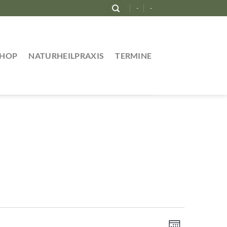
-
-
SHOP
NATURHEILPRAXIS
TERMINE
Ansichten-
Veranstaltung